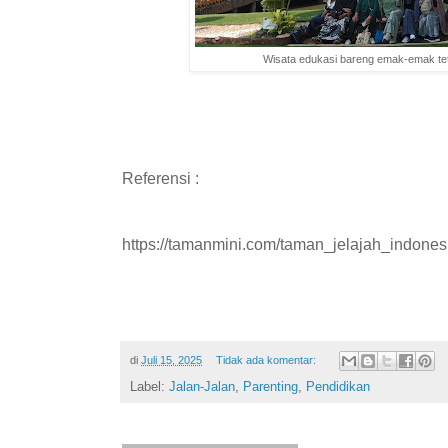
Wisata edukasi bareng emak-emak tet
Referensi :
https://tamanmini.com/taman_jelajah_indonesi
di
Juli 15, 2025
Tidak ada komentar:
Label:
Jalan-Jalan
,
Parenting
,
Pendidikan