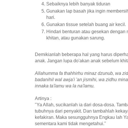
Sebaiknya lebih banyak tiduran
Gunakan lap basah jika ingin members
hari.
Gunakan tissue setelah buang air kecil.
Hindari benturan atau gesekan dengan
khitan, atau gunakan sarung.
Demikianlah beberapa hal yang harus diperha
anak. Jangan lupa do'akan anak sebelum khita
Allahumma fa thahhirhu minaz dzunub, wa zid f
badanihil wal awja'i 'an jismihi, wa zidhu mina
innaka ta'lamu wa la na'lamu.
Artinya :
"Ya Allah, sucikanlah ia dari dosa-dosa. Ta
tubuhnya dari penyakit. Dan tambahlah keka
kefakiran. Maka sesungguhnya Engkau lah 
sementara kami tidak mengetahui."