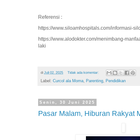
Referensi :
https://www.siloamhospitals.com/informasi-si
https://www.alodokter.com/menimbang-manfaat-
laki
di
Juli 02, 2025
Tidak ada komentar:
Label:
Curcol ala Moma
,
Parenting
,
Pendidikan
Senin, 30 Juni 2025
Pasar Malam, Hiburan Rakyat M