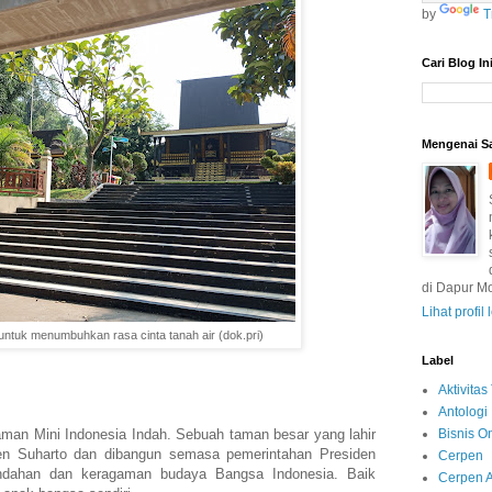
by
T
Cari Blog In
Mengenai S
di Dapur M
Lihat profil
 untuk menumbuhkan rasa cinta tanah air (dok.pri)
Label
Aktivita
Antologi 
man Mini Indonesia Indah. Sebuah taman besar yang lahir
Bisnis O
Tien Suharto dan dibangun semasa pemerintahan Presiden
Cerpen
indahan dan keragaman budaya Bangsa Indonesia. Baik
Cerpen 