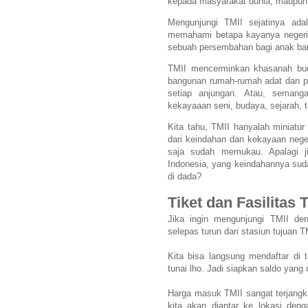
kepada masyarakat dunia, maupun 
Mengunjungi TMII sejatinya adal
memahami betapa kayanya negeri 
sebuah persembahan bagi anak ban
TMII mencerminkan khasanah bud
bangunan rumah-rumah adat dan pe
setiap anjungan. Atau, seman
kekayaaan seni, budaya, sejarah, t
Kita tahu, TMII hanyalah miniatur
dari keindahan dan kekayaan neger
saja sudah memukau. Apalagi ji
Indonesia, yang keindahannya suda
di dada?
Tiket dan Fasilitas 
Jika ingin mengunjungi TMII d
selepas turun dari stasiun tujuan
Kita bisa langsung mendaftar di
tunai lho. Jadi siapkan saldo yang
Harga masuk TMII sangat terjangk
kita akan diantar ke lokasi de