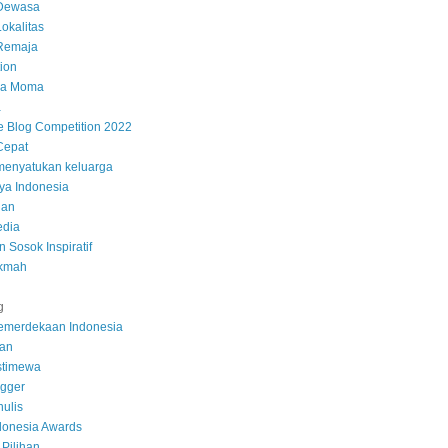
Dewasa
okalitas
Remaja
ion
ala Moma
a
 Blog Competition 2022
 Cepat
 menyatukan keluarga
nya Indonesia
lan
edia
 Sosok Inspiratif
ikmah
g
emerdekaan Indonesia
kan
stimewa
ogger
nulis
donesia Awards
 Pilihan