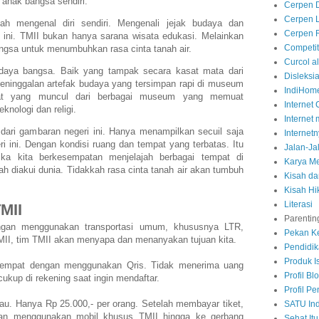
anak bangsa sendiri.
Cerpen 
Cerpen L
ah mengenal diri sendiri. Mengenali jejak budaya dan
Cerpen 
ini. TMII bukan hanya sarana wisata edukasi. Melainkan
Competit
gsa untuk menumbuhkan rasa cinta tanah air.
Curcol 
aya bangsa. Baik yang tampak secara kasat mata dari
Disleksi
ninggalan artefak budaya yang tersimpan rapi di museum
IndiHome
gat yang muncul dari berbagai museum yang memuat
Internet
eknologi dan religi.
Internet
 dari gambaran negeri ini. Hanya menampilkan secuil saja
Internet
i ini. Dengan kondisi ruang dan tempat yang terbatas. Itu
Jalan-Ja
ka kita berkesempatan menjelajah berbagai tempat di
Karya M
h diakui dunia. Tidakkah rasa cinta tanah air akan tumbuh
Kisah dan
Kisah H
Literasi
TMII
Parentin
engan menggunakan transportasi umum, khususnya LTR,
Pekan K
 TMII, tim TMII akan menyapa dan menanyakan tujuan kita.
Pendidi
Produk I
 tempat dengan menggunakan Qris. Tidak menerima uang
Profil Bl
 cukup di rekening saat ingin mendaftar.
Profil Pe
au. Hanya Rp 25.000,- per orang. Setelah membayar tiket,
SATU In
ngan menggunakan mobil khusus TMII hingga ke gerbang
Sehat Itu