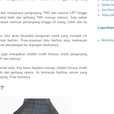
Serba-Se
Seri Per
 dan menjemput pengunjung TMII dari stasiun LRT hingga
Suka-su
antar balik dari gerbang TMII menuju stasiun. Satu paket
i hanya memuat penumpang hingga 14 orang. Lebih dari itu
a.
Laporkan
a, kita akan disambut bangunan candi yang menjadi ciri
untuk berfoto. Puas-puaskan dulu berfoto atau memasuki
Beranda
kan petualangan ke anjungan berikutnya.
i juga merupakan shelter mobil khusus untuk pengunjung
K dan lainnya.
t rumah adat, kita harus berjalan menuju shelter khusus mobil
jauh dari gerbang utama. Ini termasuk fasilitas umum yang
njung. Free tentunya.
I?