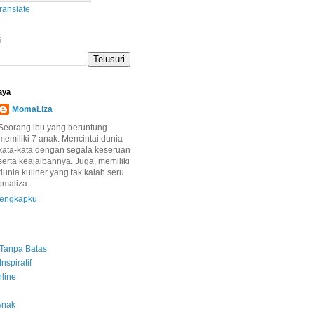
ranslate
i
aya
MomaLiza
Seorang ibu yang beruntung
memiliki 7 anak. Mencintai dunia
kata-kata dengan segala keseruan
serta keajaibannya. Juga, memiliki
dunia kuliner yang tak kalah seru
omaliza
 lengkapku
s Tanpa Batas
Inspiratif
nline
Anak